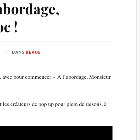
’abordage,
c !
5
DANS
REVUE
up, avec pour commencer « A l’abordage, Monsieur
t les créateurs de pop up pour plein de raisons, à