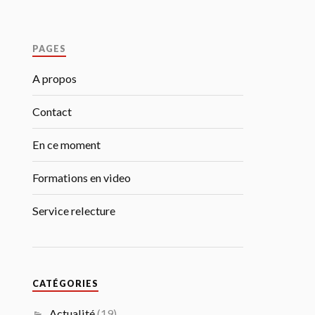
PAGES
A propos
Contact
En ce moment
Formations en video
Service relecture
CATÉGORIES
Actualité
(19)