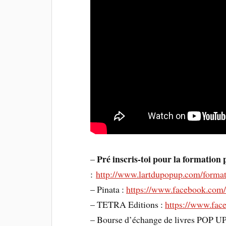
Pré inscris-toi pour la formation
–
:
http://www.lartdupopup.com/format
– Pinata :
https://www.facebook.com/l
– TETRA Editions :
https://www.face
– Bourse d’échange de livres POP UP