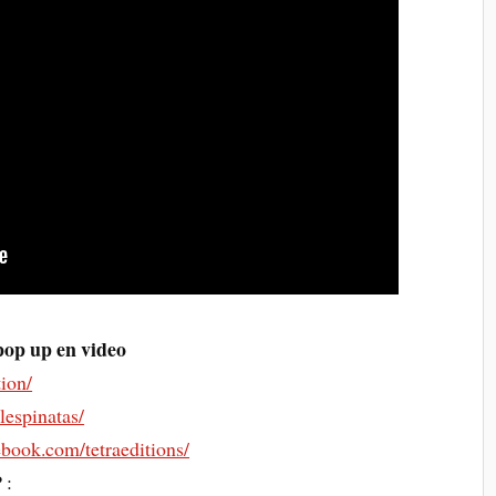
 pop up en video
ion/
espinatas/
book.com/tetraeditions/
 :