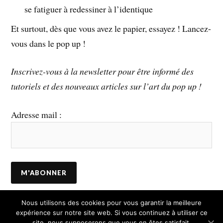
se fatiguer à redessiner à l’identique
Et surtout, dès que vous avez le papier, essayez ! Lancez-
vous dans le pop up !
Inscrivez-vous à la newsletter pour être informé des
tutoriels et des nouveaux articles sur l’art du pop up !
Adresse mail :
Nous utilisons des cookies pour vous garantir la meilleure
expérience sur notre site web. Si vous continuez à utiliser ce
&
site, nous supposerons que vous en êtes satisfait.